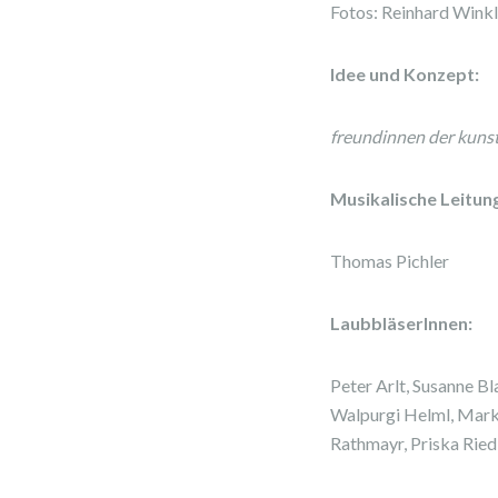
Fotos: Reinhard Winkl
Idee und Konzept:
freundinnen der kuns
Musikalische Leitun
Thomas Pichler
LaubbläserInnen:
Peter Arlt, Susanne B
Walpurgi Helml, Marku
Rathmayr, Priska Riedl