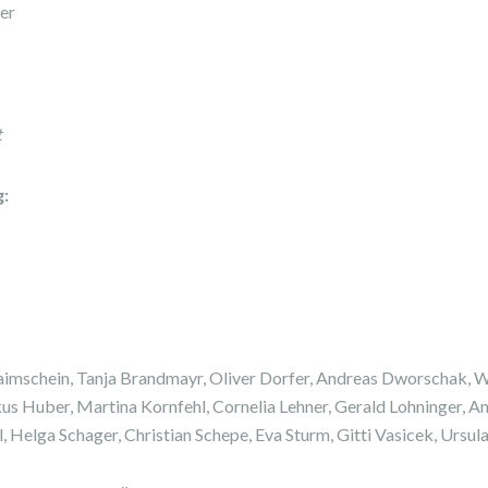
er
t
g:
laimschein, Tanja Brandmayr, Oliver Dorfer, Andreas Dworschak, W
s Huber, Martina Kornfehl, Cornelia Lehner, Gerald Lohninger, An
, Helga Schager, Christian Schepe, Eva Sturm, Gitti Vasicek, Ursu